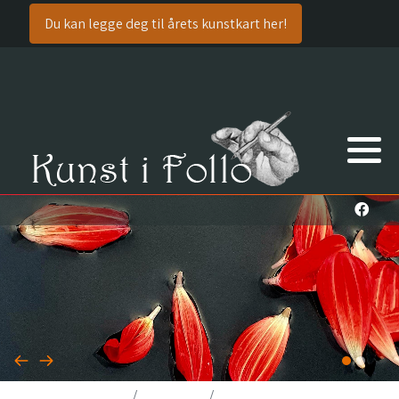
Du kan legge deg til årets kunstkart her!
Legg til ny kunstner
Du er her:
Hjem
Grupper